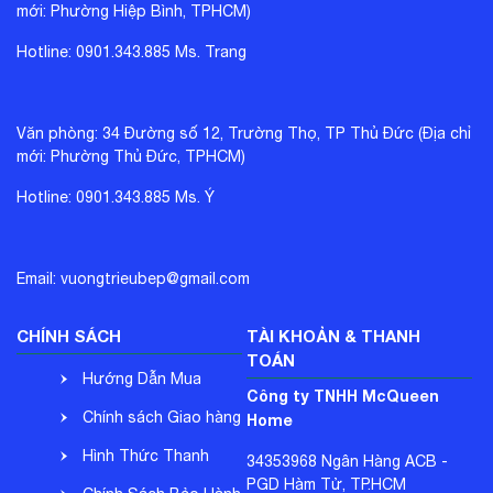
mới: Phường Hiệp Bình, TPHCM)
Hotline: 0901.343.885 Ms. Trang
Văn phòng: 34 Đường số 12, Trường Thọ, TP Thủ Đức (Địa chỉ
mới: Phường Thủ Đức, TPHCM)
Hotline: 0901.343.885 Ms. Ý
Email: vuongtrieubep@gmail.com
CHÍNH SÁCH
TÀI KHOẢN & THANH
TOÁN
Hướng Dẫn Mua
Công ty TNHH McQueen
Hàng
Chính sách Giao hàng
Home
- Nhận hàng
Hình Thức Thanh
34353968 Ngân Hàng ACB -
PGD Hàm Tử, TP.HCM