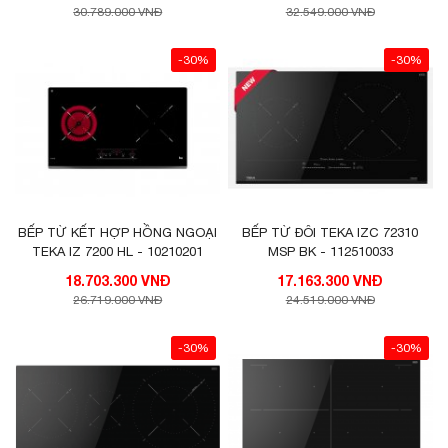
30.789.000 VNĐ
32.549.000 VNĐ
-30%
-30%
BẾP TỪ KẾT HỢP HỒNG NGOẠI
BẾP TỪ ĐÔI TEKA IZC 72310
TEKA IZ 7200 HL - 10210201
MSP BK - 112510033
18.703.300 VNĐ
17.163.300 VNĐ
26.719.000 VNĐ
24.519.000 VNĐ
-30%
-30%