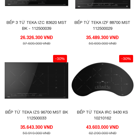
BẾP 3 TỪ TEKA IZC 83620 MST
BẾP TỪ TEKA IZF 88700 MST
BK - 112500039
112500029
26.326.300 VNĐ
35.489.300 VNĐ
37.609.000 VNĐ
50.699.000 VNĐ
-30%
-30%
BẾP TỪ TEKA IZS 96700 MST BK
BẾP TỪ TEKA IRC 9430 KS
112500033
10210162
35.643.300 VNĐ
43.603.000 VNĐ
50.919.000 VNĐ
62.290.000 VNĐ