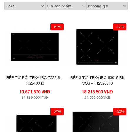
-27%
-27%
BẾP TỪ ĐÔI TEKA IBC 7322 S -
BẾP 3 TỪ TEKA IBC 63015 BK
112510040
MSS - 112520018
10.671.870 VNĐ
18.213.500 VNĐ
14.619.000 VNĐ
24.950.000 VNĐ
-27%
-30%