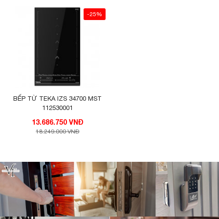
-25%
BẾP TỪ TEKA IZS 34700 MST
112530001
13.686.750 VNĐ
18.249.000 VNĐ