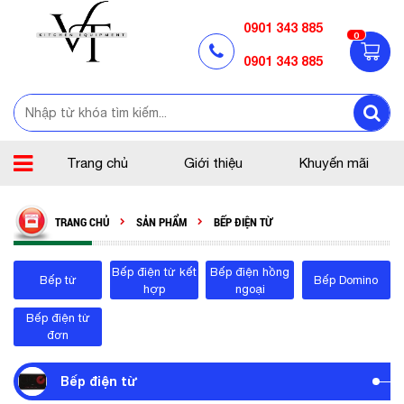
0901 343 885
0
0901 343 885
Trang chủ
Giới thiệu
Khuyến mãi
TRANG CHỦ
SẢN PHẨM
BẾP ĐIỆN TỪ
Bếp điện từ kết
Bếp điện hồng
Bếp từ
Bếp Domino
hợp
ngoại
Bếp điện từ
đơn
Bếp điện từ