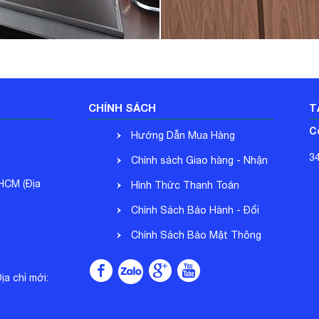
CHÍNH SÁCH
T
C
Hướng Dẫn Mua Hàng
3
Chính sách Giao hàng - Nhận
.HCM (Địa
hàng
Hình Thức Thanh Toán
Chính Sách Bảo Hành - Đổi
Trả
Chính Sách Bảo Mật Thông
Tin
a chỉ mới: