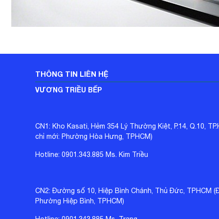
THÔNG TIN LIÊN HỆ
VƯƠNG TRIỀU BẾP
CN1: Kho Kasati, Hẻm 354 Lý Thường Kiệt, P.14, Q.10, TP
chỉ mới: Phường Hòa Hưng, TPHCM)
Hotline: 0901.343.885 Ms. Kim Triều
CN2: Đường số 10, Hiệp Bình Chánh, Thủ Đức, TPHCM (Đị
Phường Hiệp Bình, TPHCM)