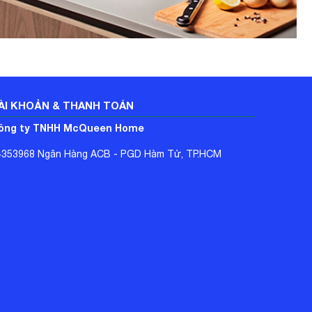
ÀI KHOẢN & THANH TOÁN
ông ty TNHH McQueen Home
4353968 Ngân Hàng ACB - PGD Hàm Tử, TP.HCM