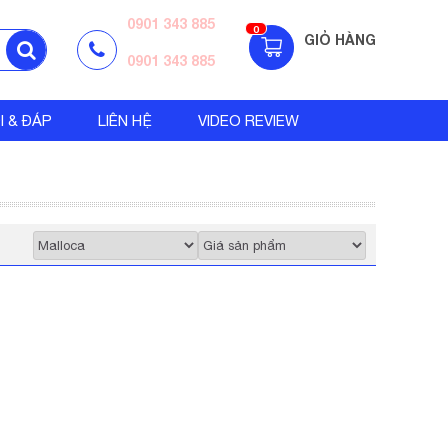
0901 343 885
0
GIỎ HÀNG
0901 343 885
I & ĐÁP
LIÊN HỆ
VIDEO REVIEW