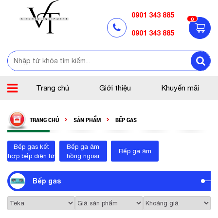
0901 343 885
0
0901 343 885
Trang chủ
Giới thiệu
Khuyến mãi
TRANG CHỦ
SẢN PHẨM
BẾP GAS
Bếp gas kết
Bếp ga âm
Bếp ga âm
hợp bếp điện từ
hồng ngoại
Bếp gas