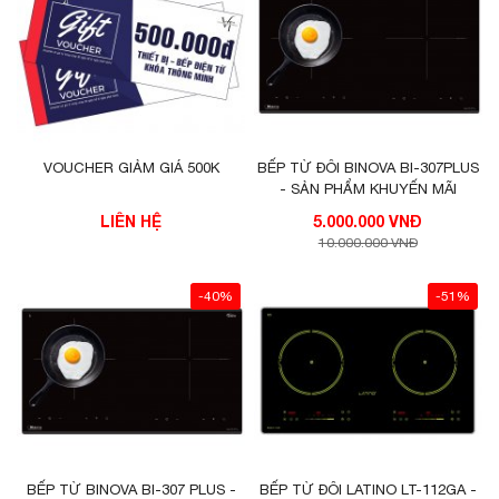
VOUCHER GIẢM GIÁ 500K
BẾP TỪ ĐÔI BINOVA BI-307PLUS
- SẢN PHẨM KHUYẾN MÃI
LIÊN HỆ
5.000.000 VNĐ
10.000.000 VNĐ
-40%
-51%
BẾP TỪ BINOVA BI-307 PLUS -
BẾP TỪ ĐÔI LATINO LT-112GA -