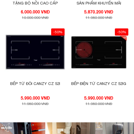
TẶNG BỘ NỒI CAO CẤP
SẢN PHẨM KHUYẾN MÃI
6.000.000 VNĐ
5.870.200 VNĐ
10.000.000 VNĐ
11.980.000 VNĐ
-50%
-50%
BẾP TỪ ĐÔI CANZY CZ 52I
BẾP ĐIỆN TỪ CANZY CZ 52IG
5.990.000 VNĐ
5.990.000 VNĐ
11.980.000 VNĐ
11.980.000 VNĐ