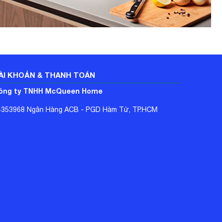
ÀI KHOẢN & THANH TOÁN
ông ty TNHH McQueen Home
4353968 Ngân Hàng ACB - PGD Hàm Tử, TP.HCM