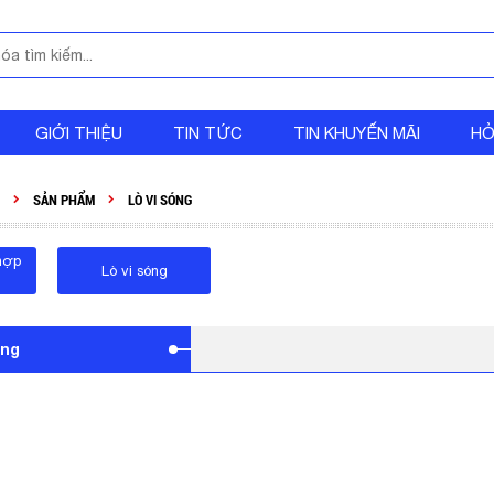
GIỚI THIỆU
TIN TỨC
TIN KHUYẾN MÃI
HỎ
SẢN PHẨM
LÒ VI SÓNG
 hợp
Lò vi sóng
óng