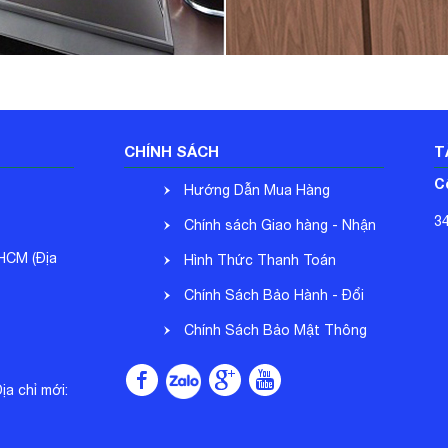
CHÍNH SÁCH
T
C
Hướng Dẫn Mua Hàng
3
Chính sách Giao hàng - Nhận
.HCM (Địa
hàng
Hình Thức Thanh Toán
Chính Sách Bảo Hành - Đổi
Trả
Chính Sách Bảo Mật Thông
Tin
a chỉ mới: