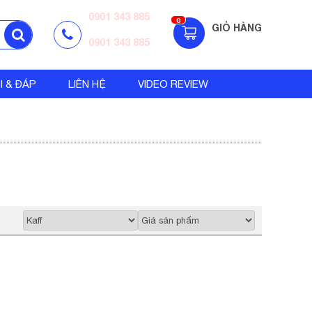
0901 343 885
0
GIỎ HÀNG
0901 343 885
I & ĐÁP
LIÊN HỆ
VIDEO REVIEW