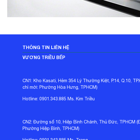
THÔNG TIN LIÊN HỆ
VƯƠNG TRIỀU BẾP
CN1: Kho Kasati, Hẻm 354 Lý Thường Kiệt, P.14, Q.10, TP
chỉ mới: Phường Hòa Hưng, TPHCM)
Hotline: 0901.343.885 Ms. Kim Triều
CN2: Đường số 10, Hiệp Bình Chánh, Thủ Đức, TPHCM (Đị
Phường Hiệp Bình, TPHCM)