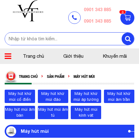
0901 343 885
0
0901 343 885
Trang chủ
Giới thiệu
Khuyến mãi
TRANG CHỦ
SẢN PHẨM
MÁY HÚT MÙI
Máy hút khử
Máy hút khử
Máy hút khử
Máy hút khử
mùi cổ điển
mùi đảo
mùi áp tường
mùi âm trần
Máy hút mùi âm
Máy hút mùi âm
Máy hút mùi
bàn
tủ
kính vát
Máy hút mùi