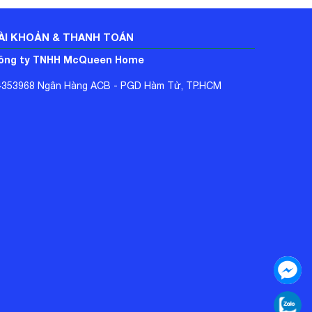
ÀI KHOẢN & THANH TOÁN
ông ty TNHH McQueen Home
4353968 Ngân Hàng ACB - PGD Hàm Tử, TP.HCM