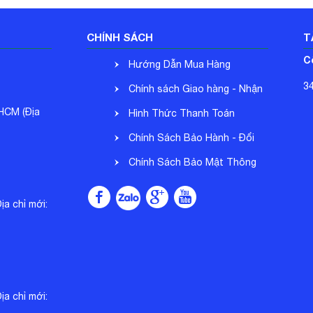
CHÍNH SÁCH
T
C
Hướng Dẫn Mua Hàng
3
Chính sách Giao hàng - Nhận
.HCM (Địa
hàng
Hình Thức Thanh Toán
Chính Sách Bảo Hành - Đổi
Trả
Chính Sách Bảo Mật Thông
Tin
a chỉ mới:
a chỉ mới: