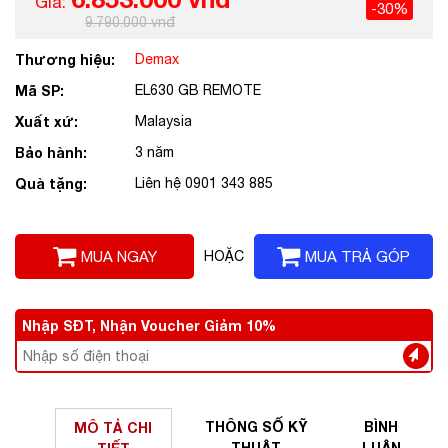
Giá:
-30%
9.790.000 vnđ
Thương hiệu:
Demax
Mã SP:
EL630 GB REMOTE
Xuất xứ:
Malaysia
Bảo hành:
3 năm
Quà tặng:
Liên hệ 0901 343 885
MUA NGAY
HOẶC
MUA TRẢ GÓP
Nhập SĐT, Nhận Voucher Giảm 10%
THÔNG SỐ
KỸ
BÌNH
MÔ TẢ
CHI
THUẬT
LUẬN