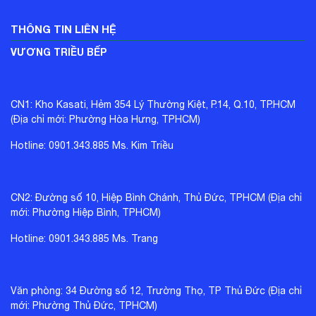
THÔNG TIN LIÊN HỆ
VƯƠNG TRIỀU BẾP
CHI TIẾT VỀ TÍNH NĂNG CÔNG NGHỆ
HIỆN ĐẠI Ở KHÓA VÂN TAY DEMAX
CN1: Kho Kasati, Hẻm 354 Lý Thường Kiệt, P.14, Q.10, TP.HCM
EL630 GB REMOTE
(Địa chỉ mới: Phường Hòa Hưng, TPHCM)
Hotline: 0901.343.885 Ms. Kim Triều
Hiện nay, dòng Khóa vân tay Demax EL630 GB
REMOTE được người tiêu dùng yêu thích không chỉ ở
vẻ ngoài thiết kế đơn giản, sang trọng mà còn ở những
CN2: Đường số 10, Hiệp Bình Chánh, Thủ Đức, TPHCM (Địa chỉ
tính năng vượt trội của sản phẩm:
mới: Phường Hiệp Bình, TPHCM)
Hotline: 0901.343.885 Ms. Trang
Mở cửa thông minh công nghệ 4.0
Khóa vân tay Demax EL630 GB REMOTE vận hành
Văn phòng: 34 Đường số 12, Trường Thọ, TP Thủ Đức (Địa chỉ
5 phương thức mở khóa thông minh và bảo mật trong
mới: Phường Thủ Đức, TPHCM)