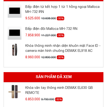
Bếp điện từ kết hợp 1 từ 1 hồng ngoại Malloca
MH-732 IRN
9.525.600
13.608.000
-30%
Bếp điện đôi Malloca MH-732 RN
7.858.900
11.227.000
-30%
Khóa vân tay Demax EL630 GB REMOTE
Khóa thông minh nhận diện khuôn mặt Face ID -
camera màn hình chuông DEMAX EL918 AC
8.960.000
12.800.000
-30%
TÓM TẮT ĐẶC TÍNH SẢN PHẨM:
Thông số kỹ thuật:
SẢN PHẨM ĐÃ XEM
Khóa vân tay thông minh DEMAX EL630 GB
REMOTE
Kích thước thân khóa: 78x385 mm
6.853.000
9.790.000
Nguồn cung cấp: 4 pin AA (6V)
-30%
Tuổi thọ pin: Mở cửa 3000 lần