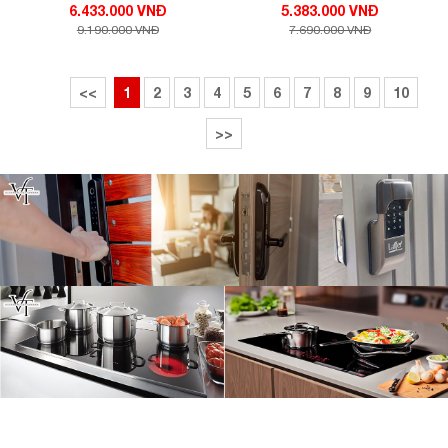
6.433.000 VNĐ
5.383.000 VNĐ
9.190.000 VNĐ
7.690.000 VNĐ
<<
1
2
3
4
5
6
7
8
9
10
>>