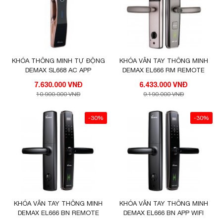
Chức năng
Chức năng thoát hiểm từ bên trong
Cảnh báo đột nhập
KHÓA THÔNG MINH TỰ ĐỘNG
KHÓA VÂN TAY THÔNG MINH
Vô hiệu hóa thẻ bị mất
DEMAX SL668 AC APP
DEMAX EL666 RM REMOTE
Nhắc nhở pin yếu
7.630.000 VNĐ
6.433.000 VNĐ
Số vân tay: 100
10.900.000 VNĐ
9.190.000 VNĐ
Số thẻ từ: 100
Thẻ từ theo máy: 2
-30%
-30%
Chìa khóa chống sao chép: 2
Cơ chế đóng mở: Động cơ DC siêu nhỏ
Nhiệt độ làm việc: 20°C -60°C
Độ ẩm tương đối: 15% – 95%
Màu hoàn thiện: Nâu vàng
Bảo hành: 3 năm
KHÓA VÂN TAY THÔNG MINH
KHÓA VÂN TAY THÔNG MINH
DEMAX EL666 BN REMOTE
DEMAX EL666 BN APP WIFI